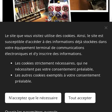
Le site que vous visitez utilise des cookies. Ainsi, le site est
susceptible d'accéder à des informations déjà stockées dans
votre équipement terminal de communications
+687 24.01.76
électroniques et d'y inscrire des informations.
Les cookies strictement nécessaires, qui ne
contact@mse.nc
nécessitent pas votre consentement préalable,
Les autres cookies exemptés à votre consentement
21 rue Joule Ducos
préalable.
Horaires d'ouverture:
Du lundi au jeudi : 7h-16h30
N'acceptez que le nécessaire
Tout accepter
Le vendredi : 7h-15h30
Ouvrir les paramètres avancés