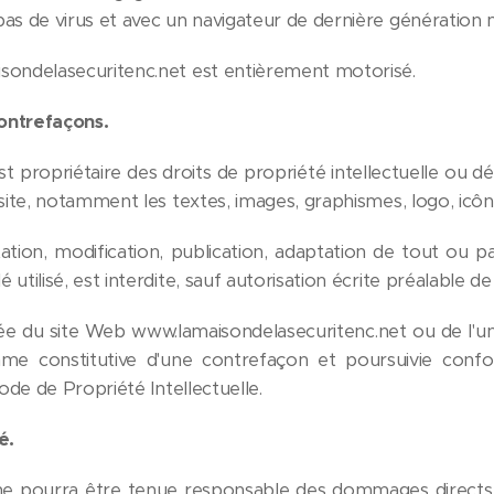
as de virus et avec un navigateur de dernière génération m
sondelasecuritenc.net est entièrement motorisé.
contrefaçons.
st propriétaire des droits de propriété intellectuelle ou dé
site, notamment les textes, images, graphismes, logo, icônes
tion, modification, publication, adaptation de tout ou pa
tilisé, est interdite, sauf autorisation écrite préalable de :
ée du site Web www.lamaisondelasecuritenc.net ou de l'u
me constitutive d'une contrefaçon et poursuivie conf
Code de Propriété Intellectuelle.
é.
ne pourra être tenue responsable des dommages directs e