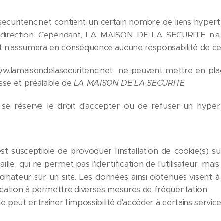
curitenc.net contient un certain nombre de liens hypertex
a direction. Cependant, LA MAISON DE LA SECURITE n'a pa
, et n'assumera en conséquence aucune responsabilité de ce 
www.lamaisondelasecuritenc.net ne peuvent mettre en plac
esse et préalable de
LA MAISON DE LA SECURITE
.
E
se réserve le droit d'accepter ou de refuser un hyperli
t susceptible de provoquer l'installation de cookie(s) sur 
aille, qui ne permet pas l'identification de l'utilisateur, ma
rdinateur sur un site. Les données ainsi obtenues visent à f
ocation à permettre diverses mesures de fréquentation.
ie peut entraîner l'impossibilité d'accéder à certains service