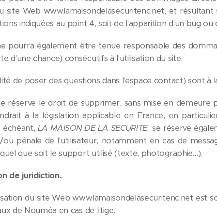
s au site Web www.lamaisondelasecuritenc.net, et résultant so
ons indiquées au point 4, soit de l'apparition d'un bug ou d
e pourra également être tenue responsable des dommage
d'une chance) consécutifs à l'utilisation du site.
lité de poser des questions dans l'espace contact) sont à la 
e réserve le droit de supprimer, sans mise en demeure 
rait à la législation applicable en France, en particulier
s échéant,
LA MAISON DE LA SECURITE
se réserve égalem
et/ou pénale de l'utilisateur, notamment en cas de message
uel que soit le support utilisé (texte, photographie…).
on de juridiction.
ilisation du site Web www.lamaisondelasecuritenc.net est sou
naux de Nouméa en cas de litige.