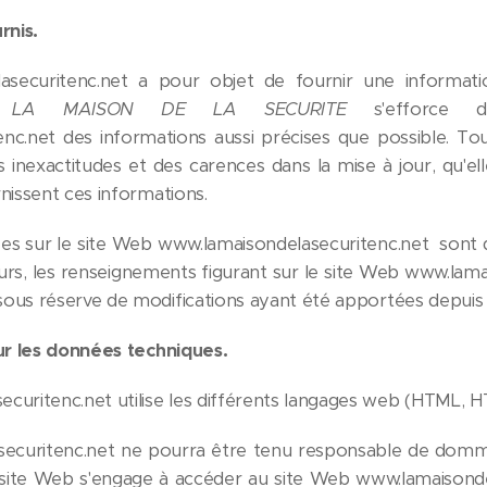
rnis.
securitenc.net a pour objet de fournir une informat
é.
LA MAISON DE LA SECURITE
s'efforce
c.net des informations aussi précises que possible. Tout
inexactitudes et des carences dans la mise à jour, qu'ell
rnissent ces informations.
es sur le site Web www.lamaisondelasecuritenc.net sont do
leurs, les renseignements figurant sur le site Web www.la
 sous réserve de modifications ayant été apportées depuis l
sur les données techniques.
curitenc.net utilise les différents langages web (HTML, HT
curitenc.net ne pourra être tenu responsable de dommages
 du site Web s'engage à accéder au site Web www.lamaisonde